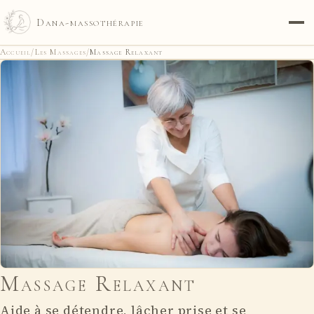
Dana-massothérapie
Accueil
/
Les Massages
/
Massage Relaxant
Massage Relaxant
Aide à se détendre, lâcher prise et se