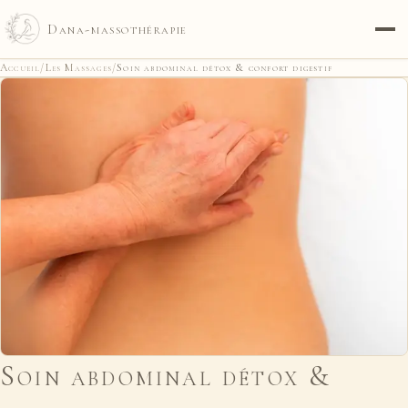
Dana-massothérapie
Accueil
/
Les Massages
/
Soin abdominal détox & confort digestif
Soin abdominal détox &