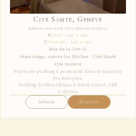
Cité Santé, Genève
Appelez-moi pour tous renseignements
Mardi : 12h à 14h
Dimanche : 15h à 19h
Rue de la Cité 11
3ème étage, suivre les flèches : Cité Santé
1204
Genève
Places de parking à proximité dans le quartier
des banques.
Parking du Mont-Blanc à 5 min à pied, CHF
3.-/heure
Appeler
Réserver