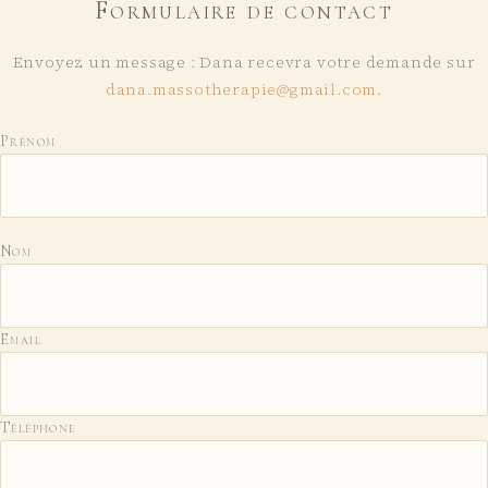
Formulaire de contact
Envoyez un message : Dana recevra votre demande sur
dana.massotherapie@gmail.com
.
Ne pas remplir :
Prénom
Nom
Email
Téléphone